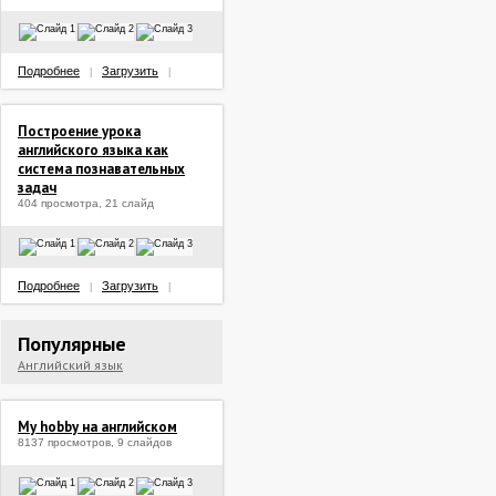
Подробнее
Загрузить
|
|
Построение урока
английского языка как
система познавательных
задач
404 просмотра, 21 слайд
Подробнее
Загрузить
|
|
Популярные
Английский язык
My hobby на английском
8137 просмотров, 9 слайдов