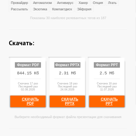
Провайдер
Автоматизм
Антивирус
Хакер
Опция
Лгать
Рассылать
Экзотика
Компактдиск
Эйфория
Показаны 30 наиболее релевантных тегов из 187
Скачать:
Формат PDF
Формат PPTX
Формат PPT
844.15 Кб
2.31 Мб
2.5 Мб
Скачана 17 раз
Скачана 18 раз
Скачана 16 раз
Последний раз
Последний раз
Последний раз
02.08.2026
24.04.2026
11.07.2026
СКАЧАТЬ
СКАЧАТЬ
СКАЧАТЬ
PDF
PPTX
PPT
Выберите необходимый формат файла презентации для скачивания