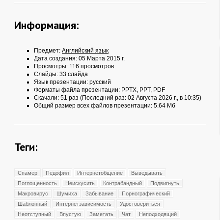
Информация:
Предмет:
Английский язык
Дата создания: 05 Марта 2015 г.
Просмотры: 116 просмотров
Слайды: 33 слайда
Язык презентации: русский
Форматы файла презентации:
PPTX
,
PPT
,
PDF
Скачали: 51 раз (Последний раз: 02 Августа 2026 г., в 10:35)
Общий размер всех файлов презентации: 5.64 Мб
Теги:
Спамер
Педофил
Интернетобщение
Выведывать
Поглощенность
Неискусить
Контрабандный
Подвигнуть
Макровирус
Шумиха
Забывание
Порнографический
Шаблонный
Интернетзависимость
Удостовериться
Неотступный
Впустую
Заметать
Чат
Неподходящий