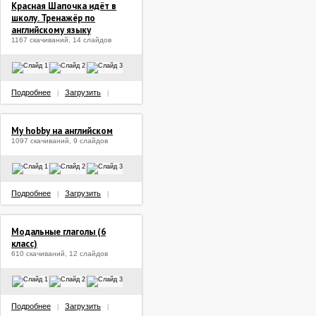
Красная Шапочка идёт в
школу. Тренажёр по
английскому языку
1167 скачиваний, 14 слайдов
Подробнее
Загрузить
|
|
My hobby на английском
1097 скачиваний, 9 слайдов
Подробнее
Загрузить
|
|
Модальные глаголы (6
класс)
610 скачиваний, 12 слайдов
Подробнее
Загрузить
|
|