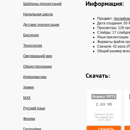
Информация:
Шаблоны презентаций
Начальная школа
Предмет:
Английск
Дата создания: 05 
Детские презентации
Просмотры: 126 пр
Слайды: 17 слайдо
Биология
Язык презентации:
Форматы файла пр
Технология
Скачали: 42 раза (П
Общий размер всех
Окружающий мир
Обществознание
Скачать:
Информатика
Химия
Формат PPTX
МХК
2.63 Мб
Русский язык
Скачана 15 раз
Последний раз
Физика
13.07.2026
География
СКАЧАТЬ