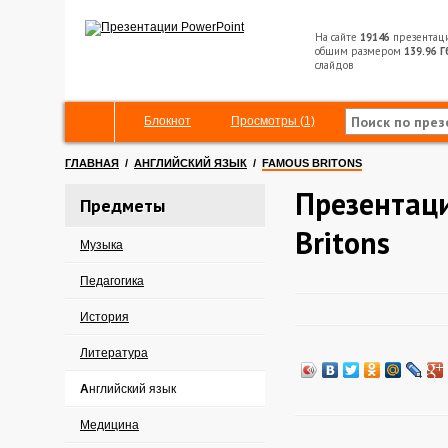
На сайте
19146
презентац
общим размером
139.96 Г
слайдов
Блокнот
Просмотры (1)
ГЛАВНАЯ
/
АНГЛИЙСКИЙ ЯЗЫК
/
FAMOUS BRITONS
Презентац
Предметы
Britons
Музыка
Педагогика
История
Литература
Английский язык
Медицина