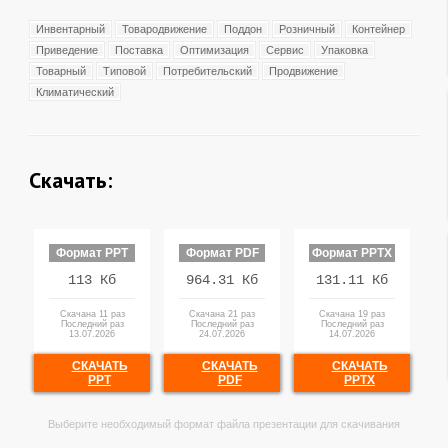
Инвентарный
Товародвижение
Поддон
Розничный
Контейнер
Приведение
Поставка
Оптимизация
Сервис
Упаковка
Товарный
Типовой
Потребительский
Продвижение
Климатический
Скачать:
Формат PPT
Формат PDF
Формат PPTX
113 Кб
964.31 Кб
131.11 Кб
Скачана 11 раз
Скачана 21 раз
Скачана 19 раз
Последний раз
Последний раз
Последний раз
13.07.2026
24.07.2026
14.07.2026
СКАЧАТЬ
СКАЧАТЬ
СКАЧАТЬ
PPT
PDF
PPTX
Выберите необходимый формат файла презентации для скачивания