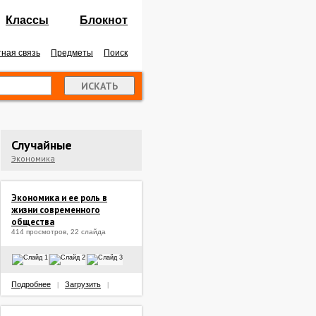
Классы
Блокнот
ная связь
Предметы
Поиск
Случайные
Экономика
Экономика и ее роль в
жизни современного
общества
414 просмотров, 22 слайда
Подробнее
Загрузить
|
|