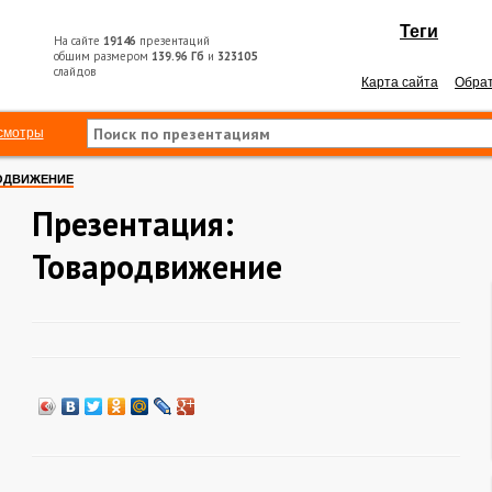
Теги
На сайте
19146
презентаций
общим размером
139.96 Гб
и
323105
слайдов
Карта сайта
Обрат
смотры
ОДВИЖЕНИЕ
Презентация:
Товародвижение