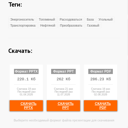
Теги:
Энергоноситель
Топливный
Расходоваться
База
Угольный
Транспортировка
Нефтяной
Преобразовать
Газовый
Скачать:
Формат PPTX
Формат PPT
Формат PDF
220.1 Кб
262 Кб
286.23 Кб
Скачана 19 раз
Скачана 21 раз
Скачана 16 раз
Последний раз
Последний раз
Последний раз
01.04.2026
11.07.2026
02.08.2026
СКАЧАТЬ
СКАЧАТЬ
СКАЧАТЬ
PPTX
PPT
PDF
Выберите необходимый формат файла презентации для скачивания