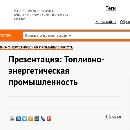
Теги
На сайте
19146
презентаций
общим размером
139.96 Гб
и
323105
слайдов
Карта сайта
Обрат
смотры
ВНО- ЭНЕРГЕТИЧЕСКАЯ ПРОМЫШЛЕННОСТЬ
Презентация: Топливно-
энергетическая
промышленность
В блокнот