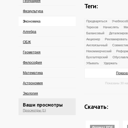
География
Теги:
Физкультура
Экономика
Предваряться
Учебпособ
Терехов
Начислять
Ми
Алгебра
Балансовый
Детализиров
Акционер
Рекламировать
ОБЖ
Англоязычный
Совмести
Некоммерческий
Реформ
Геометрия
Бухгалтерский
Обуславл
Философия
Убывать
Удержать
Математика
Показа
Астрономия
Показаны 30 на
Экология
Ваши просмотры
Скачать:
Просмотры (1)
Формат PDF