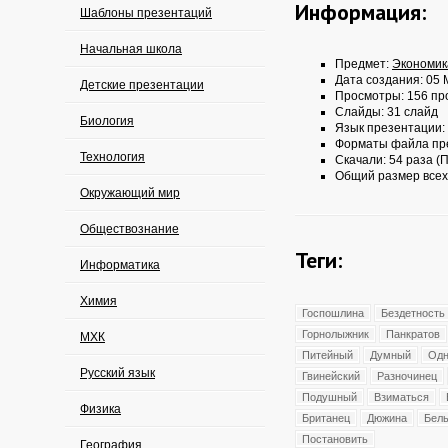
Информация:
Шаблоны презентаций
Начальная школа
Предмет:
Экономик
Дата создания: 05 
Детские презентации
Просмотры: 156 пр
Слайды: 31 слайд
Биология
Язык презентации:
Форматы файла пр
Технология
Скачали: 54 раза (П
Общий размер всех
Окружающий мир
Обществознание
Теги:
Информатика
Химия
Госпошлина
Бездетность
Горнолыжник
Панкратов
МХК
Питейный
Думный
Одн
Русский язык
Гвинейский
Разночинец
Подушный
Взиматься
Физика
Британец
Дюжина
Бель
Постановить
География