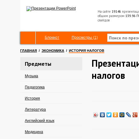
На сайте
19146
презентац
общим размером
139.96 Г
слайдов
Блокнот
Просмотры (1)
ГЛАВНАЯ
/
ЭКОНОМИКА
/
ИСТОРИЯ НАЛОГОВ
Презентаци
Предметы
налогов
Музыка
Педагогика
История
Литература
Английский язык
Медицина