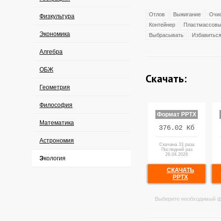
Отлов
Выжигание
Очи
Физкультура
Контейнер
Пластмассов
Экономика
Выбрасывать
Избавитьс
Алгебра
ОБЖ
Скачать:
Геометрия
Философия
Формат PPTX
Математика
376.02 Кб
Астрономия
Скачана 33 раза
Последний раз
26.04.2026
Экология
СКАЧАТЬ
PPTX
Выберите необходимый ф