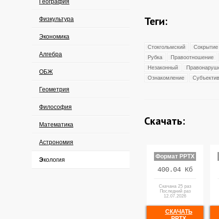
География
Теги:
Физкультура
Экономика
Стокгольмский
Сокрытие
Алгебра
Рубка
Правоотношение
Незаконный
Правонаруш
ОБЖ
Ознакомление
Субъекти
Геометрия
Философия
Скачать:
Математика
Астрономия
Формат PPTX
Экология
400.04 Кб
Скачана 25 раз
Последний раз
12.07.2026
СКАЧАТЬ
PPTX