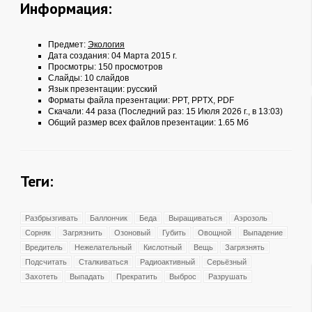
Информация:
Предмет:
Экология
Дата создания: 04 Марта 2015 г.
Просмотры: 150 просмотров
Слайды: 10 слайдов
Язык презентации: русский
Форматы файла презентации:
PPT
,
PPTX
,
PDF
Скачали: 44 раза (Последний раз: 15 Июля 2026 г., в 13:03)
Общий размер всех файлов презентации: 1.65 Мб
Теги:
Разбрызгивать
Баллончик
Беда
Выращиваться
Аэрозоль
Сорняк
Загрязнить
Озоновый
Губить
Овощной
Выпадение
Вредитель
Нежелательный
Кислотный
Вещь
Загрязнять
Подсчитать
Сталкиваться
Радиоактивный
Серьёзный
Захотеть
Выпадать
Прекратить
Выброс
Разрушать