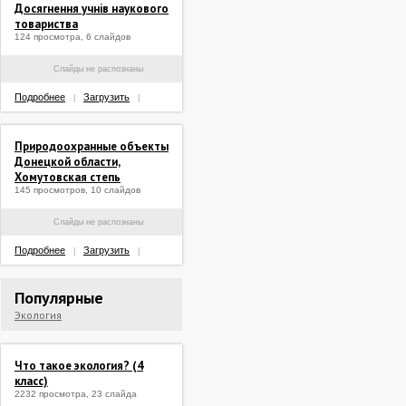
Досягнення учнів наукового
товариства
124 просмотра, 6 слайдов
Слайды не распознаны
Подробнее
Загрузить
|
|
Природоохранные объекты
Донецкой области,
Хомутовская степь
145 просмотров, 10 слайдов
Слайды не распознаны
Подробнее
Загрузить
|
|
Популярные
Экология
Что такое экология? (4
класс)
2232 просмотра, 23 слайда