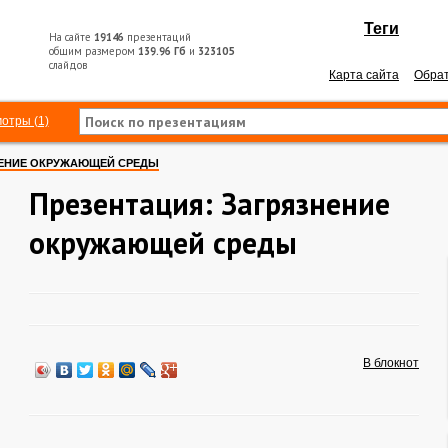
Теги
На сайте
19146
презентаций
общим размером
139.96 Гб
и
323105
слайдов
Карта сайта
Обрат
отры (1)
ЕНИЕ ОКРУЖАЮЩЕЙ СРЕДЫ
Презентация: Загрязнение
окружающей среды
В блокнот