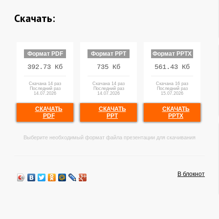
Скачать:
Формат PDF
Формат PPT
Формат PPTX
392.73 Кб
735 Кб
561.43 Кб
Скачана 14 раз
Скачана 14 раз
Скачана 16 раз
Последний раз
Последний раз
Последний раз
14.07.2026
14.07.2026
15.07.2026
СКАЧАТЬ
СКАЧАТЬ
СКАЧАТЬ
PDF
PPT
PPTX
Выберите необходимый формат файла презентации для скачивания
В блокнот