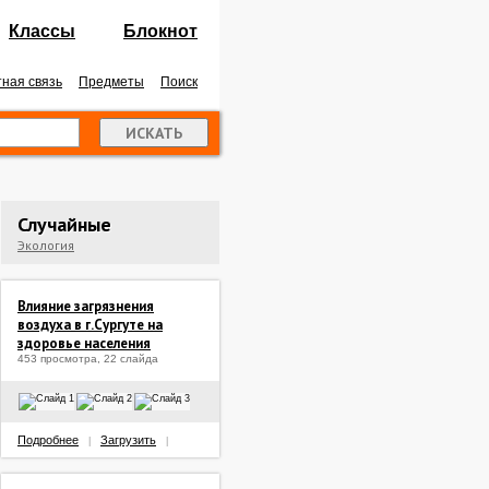
Классы
Блокнот
ная связь
Предметы
Поиск
Случайные
Экология
Влияние загрязнения
воздуха в г.Сургуте на
здоровье населения
453 просмотра, 22 слайда
Подробнее
Загрузить
|
|