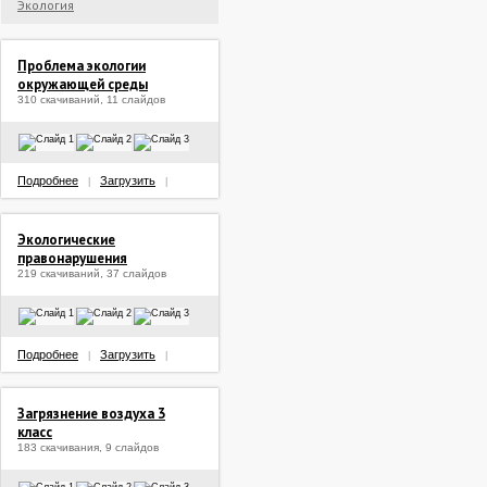
Экология
Проблема экологии
окружающей среды
310 скачиваний, 11 слайдов
Подробнее
Загрузить
|
|
Экологические
правонарушения
219 скачиваний, 37 слайдов
Подробнее
Загрузить
|
|
Загрязнение воздуха 3
класс
183 скачивания, 9 слайдов