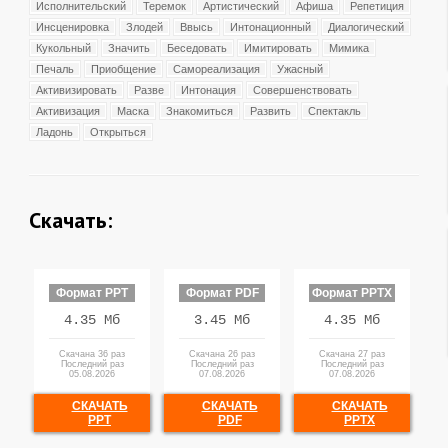
Исполнительский
Теремок
Артистический
Афиша
Репетиция
Инсценировка
Злодей
Ввысь
Интонационный
Диалогический
Кукольный
Значить
Беседовать
Имитировать
Мимика
Печаль
Приобщение
Самореализация
Ужасный
Активизировать
Разве
Интонация
Совершенствовать
Активизация
Маска
Знакомиться
Развить
Спектакль
Ладонь
Открыться
Скачать:
Формат PPT
Формат PDF
Формат PPTX
4.35 Мб
3.45 Мб
4.35 Мб
Скачана 36 раз
Скачана 26 раз
Скачана 27 раз
Последний раз
Последний раз
Последний раз
05.08.2026
07.08.2026
07.08.2026
СКАЧАТЬ
СКАЧАТЬ
СКАЧАТЬ
PPT
PDF
PPTX