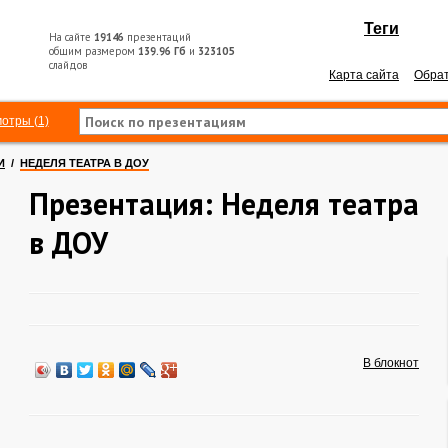
Теги
На сайте
19146
презентаций
общим размером
139.96 Гб
и
323105
слайдов
Карта сайта
Обрат
отры (1)
И
/
НЕДЕЛЯ ТЕАТРА В ДОУ
Презентация: Неделя театра
в ДОУ
В блокнот