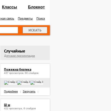
Классы
Блокнот
ная связь
Предметы
Поиск
Случайные
Детские презентации
Пожежна безпека
437 просмотров, 60 слайдов
Подробнее
Загрузить
|
|
Ш ш
422 просмотра, 6 слайдов