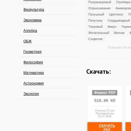
Полумахровый
Узумбарс
Опрыскивание
Анимиров
Физкультура
Пазушный
Цветонос
П
Экономика
Полутень
Сердцевидный
Тигровый
Фикус
Геран
Алгебра
Желательный
Венчик
Соцветие
ОБЖ
Показаны 30 на
Геометрия
Философия
Скачать:
Математика
Астрономия
Формат PDF
Экология
519.86 Кб
Скачана 37 раз
Последний раз
25.07.2026
СКАЧАТЬ
PDF