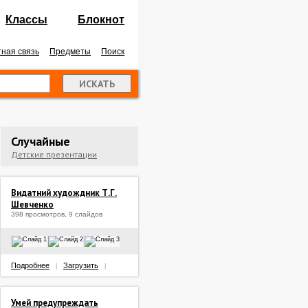
Классы
Блокнот
ная связь
Предметы
Поиск
Случайные
Детские презентации
Видатний худождник Т.Г.
Шевченко
398 просмотров, 9 слайдов
Подробнее
Загрузить
|
|
Умей предупреждать