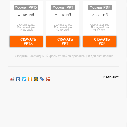
Формат PPTX
Формат PPT
Формат PDF
4.66 Мб
5.16 Мб
3.31 Мб
Скачана 21 раз
Скачана 17 раз
Скачана 18 раз
Последний раз
Последний раз
Последний раз
15.07.2026
17.07.2026
21.07.2026
СКАЧАТЬ
СКАЧАТЬ
СКАЧАТЬ
PPTX
PPT
PDF
Выберите необходимый формат файла презентации для скачивания
В блокнот