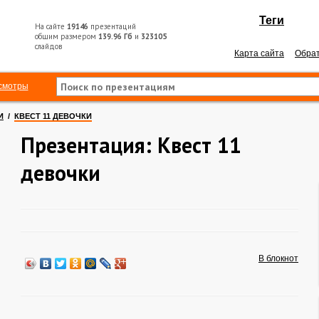
Теги
На сайте
19146
презентаций
общим размером
139.96 Гб
и
323105
слайдов
Карта сайта
Обрат
смотры
И
/
КВЕСТ 11 ДЕВОЧКИ
Презентация: Квест 11
девочки
В блокнот