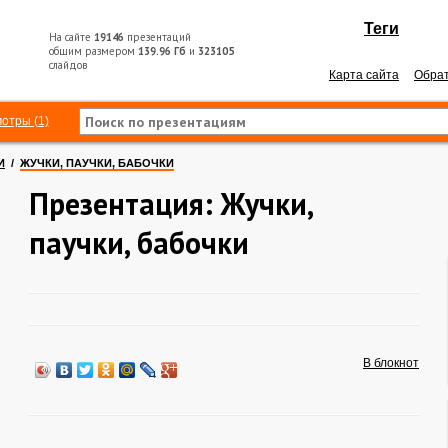
Теги
На сайте
19146
презентаций
общим размером
139.96 Гб
и
323105
слайдов
Карта сайта
Обрат
отры (1)
И
/
ЖУЧКИ, ПАУЧКИ, БАБОЧКИ
Презентация: Жучки,
паучки, бабочки
В блокнот