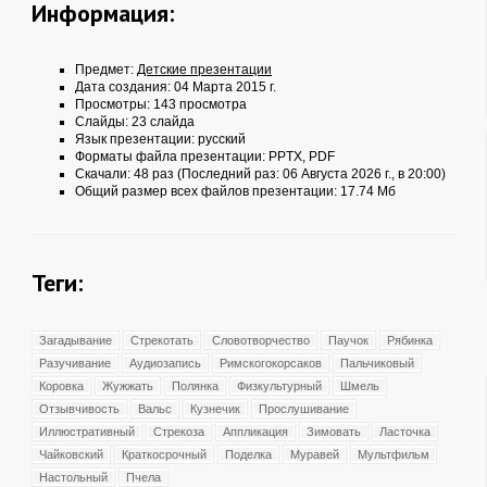
Информация:
Предмет:
Детские презентации
Дата создания: 04 Марта 2015 г.
Просмотры: 143 просмотра
Слайды: 23 слайда
Язык презентации: русский
Форматы файла презентации:
PPTX
,
PDF
Скачали: 48 раз (Последний раз: 06 Августа 2026 г., в 20:00)
Общий размер всех файлов презентации: 17.74 Мб
Теги:
Загадывание
Стрекотать
Словотворчество
Паучок
Рябинка
Разучивание
Аудиозапись
Римскогокорсаков
Пальчиковый
Коровка
Жужжать
Полянка
Физкультурный
Шмель
Отзывчивость
Вальс
Кузнечик
Прослушивание
Иллюстративный
Стрекоза
Аппликация
Зимовать
Ласточка
Чайковский
Краткосрочный
Поделка
Муравей
Мультфильм
Настольный
Пчела