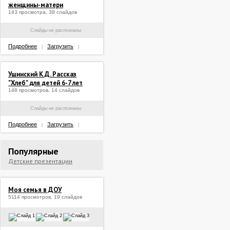
женщины-матери
143 просмотра, 38 слайдов
Слайды не распознаны
Подробнее
Загрузить
|
|
Ушинский К.Д. Рассказ
"Хлеб" для детей 6-7 лет
148 просмотров, 14 слайдов
Слайды не распознаны
Подробнее
Загрузить
|
|
Популярные
Детские презентации
Моя семья в ДОУ
5114 просмотров, 19 слайдов