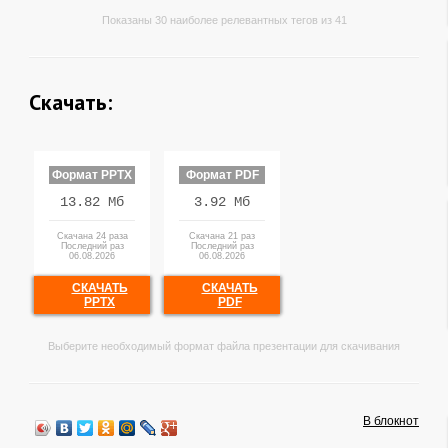
Показаны 30 наиболее релевантных тегов из 41
Скачать:
Формат PPTX
Формат PDF
13.82 Мб
3.92 Мб
Скачана 24 раза
Скачана 21 раз
Последний раз
Последний раз
06.08.2026
06.08.2026
СКАЧАТЬ
СКАЧАТЬ
PPTX
PDF
Выберите необходимый формат файла презентации для скачивания
В блокнот