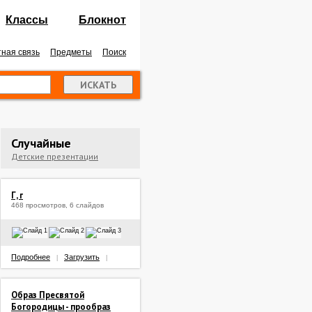
Классы
Блокнот
ная связь
Предметы
Поиск
Случайные
Детские презентации
Г, г
468 просмотров, 6 слайдов
Подробнее
Загрузить
|
|
Образ Пресвятой
Богородицы - прообраз