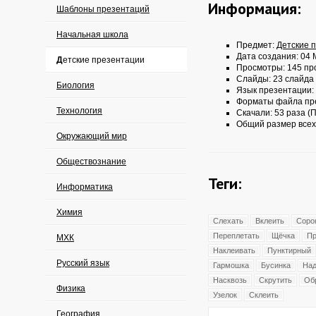
Информация:
Шаблоны презентаций
Начальная школа
Предмет:
Детские 
Дата создания: 04 
Детские презентации
Просмотры: 145 пр
Слайды: 23 слайда
Биология
Язык презентации:
Форматы файла пр
Технология
Скачали: 53 раза (П
Общий размер всех
Окружающий мир
Обществознание
Теги:
Информатика
Химия
Слехать
Вклеить
Соро
Переплетать
Щёчка
Пр
МХК
Наклеивать
Пунктирный
Русский язык
Гармошка
Бусинка
Над
Насквозь
Скрутить
Об
Физика
Узелок
Склеить
География