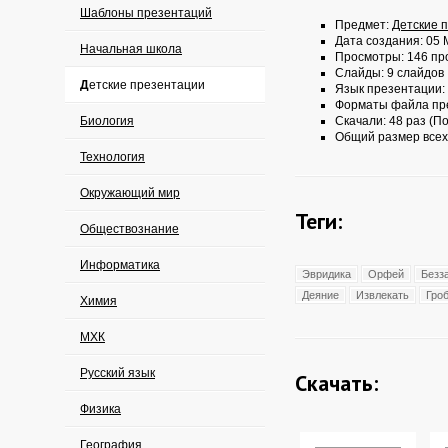
Шаблоны презентаций
Предмет:
Детские 
Дата создания: 05 
Начальная школа
Просмотры: 146 пр
Слайды: 9 слайдов
Детские презентации
Язык презентации:
Форматы файла пр
Биология
Скачали: 48 раз (По
Общий размер всех
Технология
Окружающий мир
Теги:
Обществознание
Информатика
Эвридика
Орфей
Безз
Деяние
Извлекать
Гро
Химия
МХК
Русский язык
Скачать:
Физика
География