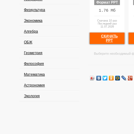
Формат PPT
Физкультура
1.76 Мб
Экономика
Скачана 10 раз
Последний раз
11.07.2026
Алгебра
СКАЧАТЬ
PPT
ОБЖ
Геометрия
Выберите необходимый ф
Философия
Математика
Астрономия
Экология