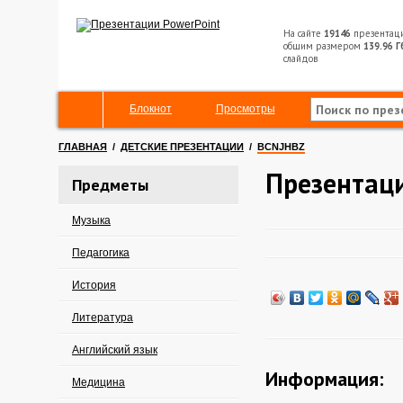
На сайте
19146
презентац
общим размером
139.96 Г
слайдов
Блокнот
Просмотры
ГЛАВНАЯ
/
ДЕТСКИЕ ПРЕЗЕНТАЦИИ
/
BCNJHBZ
Презентаци
Предметы
Музыка
Педагогика
История
Литература
Английский язык
Информация:
Медицина