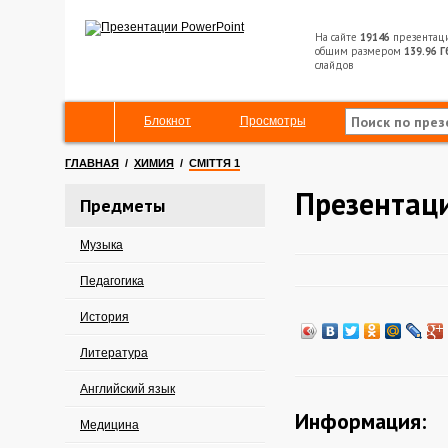
На сайте
19146
презентац
общим размером
139.96 Г
слайдов
Блокнот
Просмотры
ГЛАВНАЯ
/
ХИМИЯ
/
СМІТТЯ 1
Презентаци
Предметы
Музыка
Педагогика
История
Литература
Английский язык
Информация:
Медицина