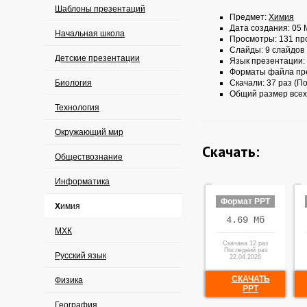
Шаблоны презентаций
Предмет:
Химия
Дата создания: 05 
Начальная школа
Просмотры: 131 пр
Слайды: 9 слайдов
Детские презентации
Язык презентации:
Форматы файла пр
Биология
Скачали: 37 раз (По
Общий размер всех
Технология
Окружающий мир
Скачать:
Обществознание
Информатика
Формат PPT
Химия
4.69 Мб
МХК
Скачана 12 раз
Последний раз
Русский язык
22.04.2026
СКАЧАТЬ
Физика
PPT
География