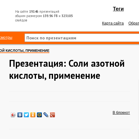
Теги
На сайте
19146
презентаций
общим размером
139.96 Гб
и
323105
слайдов
Карта сайта
Обрат
смотры
ОЙ КИСЛОТЫ, ПРИМЕНЕНИЕ
Презентация: Соли азотной
кислоты, применение
В блокнот