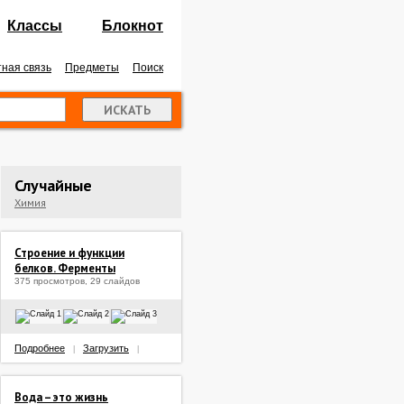
Классы
Блокнот
ная связь
Предметы
Поиск
Случайные
Химия
Строение и функции
белков. Ферменты
375 просмотров, 29 слайдов
Подробнее
Загрузить
|
|
Вода – это жизнь