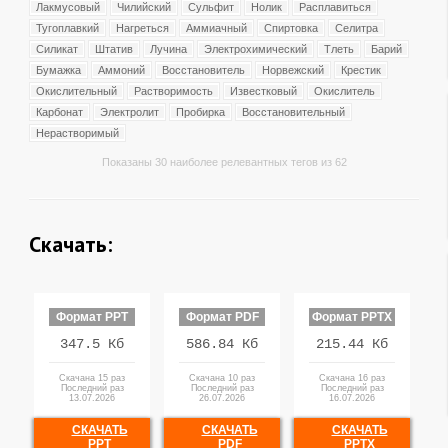
Лакмусовый
Чилийский
Сульфит
Нолик
Расплавиться
Тугоплавкий
Нагреться
Аммиачный
Спиртовка
Селитра
Силикат
Штатив
Лучина
Электрохимический
Тлеть
Барий
Бумажка
Аммоний
Восстановитель
Норвежский
Крестик
Окислительный
Растворимость
Известковый
Окислитель
Карбонат
Электролит
Пробирка
Восстановительный
Нерастворимый
Показаны 30 наиболее релевантных тегов из 62
Скачать:
Формат PPT
Формат PDF
Формат PPTX
347.5 Кб
586.84 Кб
215.44 Кб
Скачана 15 раз
Скачана 10 раз
Скачана 16 раз
Последний раз
Последний раз
Последний раз
13.07.2026
26.07.2026
16.07.2026
СКАЧАТЬ
СКАЧАТЬ
СКАЧАТЬ
PPT
PDF
PPTX