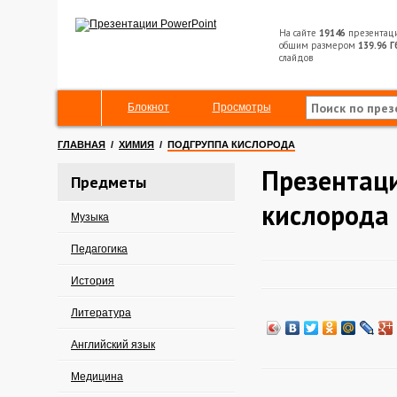
На сайте
19146
презентац
общим размером
139.96 Г
слайдов
Блокнот
Просмотры
ГЛАВНАЯ
/
ХИМИЯ
/
ПОДГРУППА КИСЛОРОДА
Презентац
Предметы
кислорода
Музыка
Педагогика
История
Литература
Английский язык
Медицина