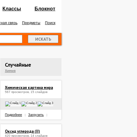
Классы
Блокнот
ная связь
Предметы
Поиск
Случайные
Химия
Химическая картина мира
567 просмотров, 15 слайдов
Подробнее
Загрузить
|
|
Оксид углерода (II)
420 просмотров, 14 слайдов