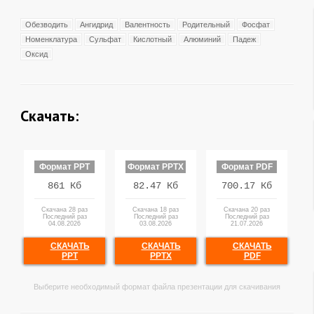
Обезводить
Ангидрид
Валентность
Родительный
Фосфат
Номенклатура
Сульфат
Кислотный
Алюминий
Падеж
Оксид
Скачать:
Формат PPT
Формат PPTX
Формат PDF
861 Кб
82.47 Кб
700.17 Кб
Скачана 28 раз
Скачана 18 раз
Скачана 20 раз
Последний раз
Последний раз
Последний раз
04.08.2026
03.08.2026
21.07.2026
СКАЧАТЬ
СКАЧАТЬ
СКАЧАТЬ
PPT
PPTX
PDF
Выберите необходимый формат файла презентации для скачивания