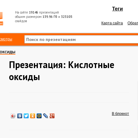
Теги
На сайте
19146
презентаций
общим размером
139.96 Гб
и
323105
слайдов
Карта сайта
Обрат
смотры
 ОКСИДЫ
Презентация: Кислотные
оксиды
В блокнот