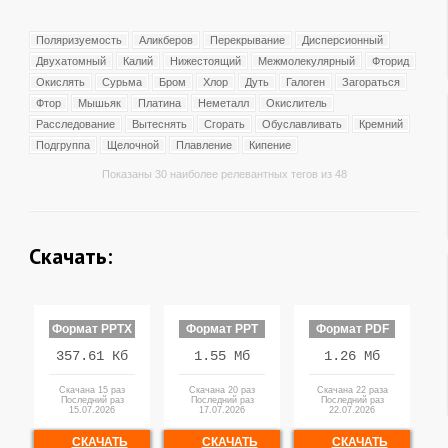
Поляризуемость
Аликберов
Перекрывание
Дисперсионный
Двухатомный
Калий
Нижестоящий
Межмолекулярный
Фторид
Окислять
Сурьма
Бром
Хлор
Дуть
Галоген
Загораться
Фтор
Мышьяк
Платина
Неметалл
Окислитель
Расследование
Вытеснять
Сгорать
Обуславливать
Кремний
Подгруппа
Щелочной
Плавление
Кипение
Показаны 30 наиболее релевантных тегов из 48
Скачать:
Формат PPTX
Формат PPT
Формат PDF
357.61 Кб
1.55 Мб
1.26 Мб
Скачана 15 раз
Скачана 20 раз
Скачана 22 раза
Последний раз
Последний раз
Последний раз
15.07.2026
17.07.2026
22.07.2026
СКАЧАТЬ
СКАЧАТЬ
СКАЧАТЬ