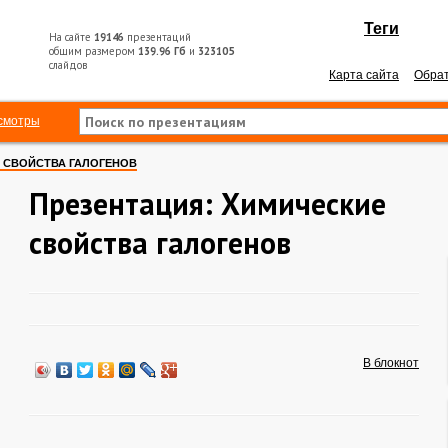
Теги
На сайте
19146
презентаций
общим размером
139.96 Гб
и
323105
слайдов
Карта сайта
Обрат
смотры
 СВОЙСТВА ГАЛОГЕНОВ
Презентация: Химические
свойства галогенов
В блокнот