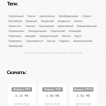
Теги:
Светильный
Гексан
Циклогексан
Spгибридизация
Стирол
Бензойный
Бромный
Львовский
Конденсат
Копоть
Заместить
Гомолог
Кальциевый
Кремниевый
Взрывоопасный
Перманганат
Непредельный
Подольский
Изомерия
Перегонка
Фарадей
Канцерогенный
Бензол
Курск
Газировать
Смешиваться
Каучук
Радикал
Ароматический
Замещение
Показаны 30 наиболее релевантных тегов из 46
Скачать:
Формат PPT
Формат PDF
Формат PPTX
3.14 Мб
1.58 Мб
2.51 Мб
Скачана 20 раз
Скачана 13 раз
Скачана 14 раз