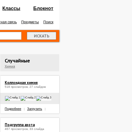
Классы
Блокнот
ная связь
Предметы
Поиск
Случайные
Химия
Коллоидная химия
518 просмотров, 27 слайдов
Подробнее
Загрузить
|
|
Подгруппа азота
467 просмотров, 33 слайда