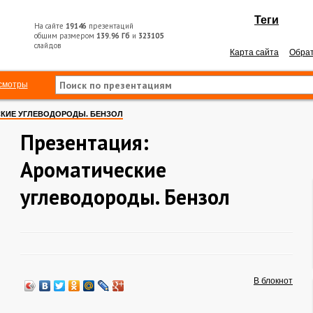
Теги
На сайте
19146
презентаций
общим размером
139.96 Гб
и
323105
слайдов
Карта сайта
Обрат
смотры
КИЕ УГЛЕВОДОРОДЫ. БЕНЗОЛ
Презентация:
Ароматические
углеводороды. Бензол
В блокнот