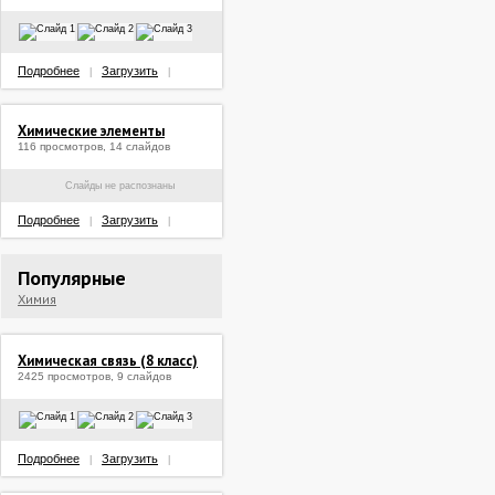
Подробнее
Загрузить
|
|
Химические элементы
116 просмотров, 14 слайдов
Слайды не распознаны
Подробнее
Загрузить
|
|
Популярные
Химия
Химическая связь (8 класс)
2425 просмотров, 9 слайдов
Подробнее
Загрузить
|
|