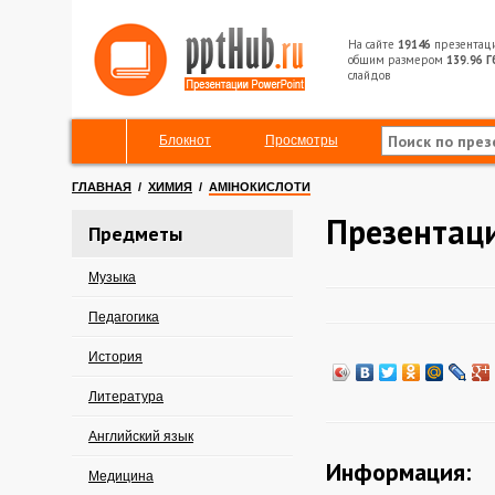
На сайте
19146
презентац
общим размером
139.96 Г
слайдов
Блокнот
Просмотры
ГЛАВНАЯ
/
ХИМИЯ
/
АМІНОКИСЛОТИ
Презентаци
Предметы
Музыка
Педагогика
История
Литература
Английский язык
Информация:
Медицина