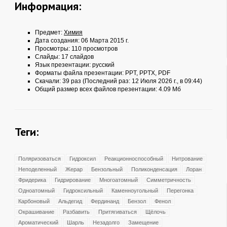
Информация:
Предмет:
Химия
Дата создания: 06 Марта 2015 г.
Просмотры: 110 просмотров
Слайды: 17 слайдов
Язык презентации: русский
Форматы файла презентации:
PPT
,
PPTX
,
PDF
Скачали: 39 раз (Последний раз: 12 Июля 2026 г., в 09:44)
Общий размер всех файлов презентации: 4.09 Мб
Теги:
Поляризоваться
Гидроксил
Реакционноспособный
Нитрование
Неподеленный
Жерар
Бензольный
Поликонденсация
Лоран
Фридерика
Гидрирование
Многоатомный
Симметричность
Одноатомный
Гидроксильный
Каменноугольный
Перегонка
Карбоновый
Альдегид
Фердинанд
Бензол
Фенол
Окрашивание
Разбавить
Притягиваться
Щёлочь
Ароматический
Шарль
Незадолго
Замещение