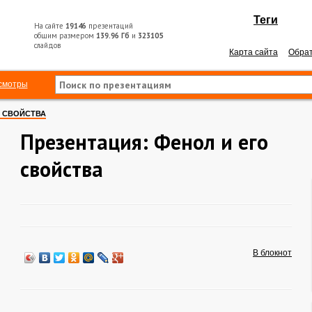
Теги
На сайте
19146
презентаций
общим размером
139.96 Гб
и
323105
слайдов
Карта сайта
Обрат
смотры
О СВОЙСТВА
Презентация: Фенол и его
свойства
В блокнот