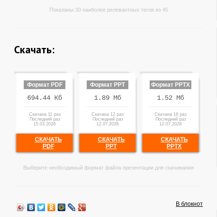
Показаны 30 наиболее релевантных тегов из 45
Скачать:
Формат PDF
Формат PPT
Формат PPTX
694.44 Кб
1.89 Мб
1.52 Мб
Скачана 11 раз
Скачана 12 раз
Скачана 16 раз
Последний раз
Последний раз
Последний раз
15.03.2026
12.07.2026
12.07.2026
СКАЧАТЬ
СКАЧАТЬ
СКАЧАТЬ
PDF
PPT
PPTX
Выберите необходимый формат файла презентации для скачивания
В блокнот