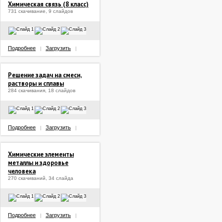
Химическая связь (8 класс)
731 скачивание, 9 слайдов
Подробнее
Загрузить
|
|
Решение задач на смеси,
растворы и сплавы
284 скачивания, 18 слайдов
Подробнее
Загрузить
|
|
Химические элементы
металлы и здоровье
человека
270 скачиваний, 34 слайда
Подробнее
Загрузить
|
|