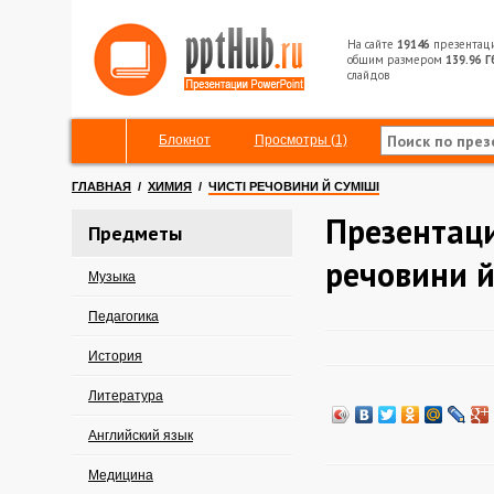
На сайте
19146
презентац
общим размером
139.96 Г
слайдов
Блокнот
Просмотры (1)
ГЛАВНАЯ
/
ХИМИЯ
/
ЧИСТІ РЕЧОВИНИ Й СУМІШІ
Презентаци
Предметы
речовини й
Музыка
Педагогика
История
Литература
Английский язык
Медицина