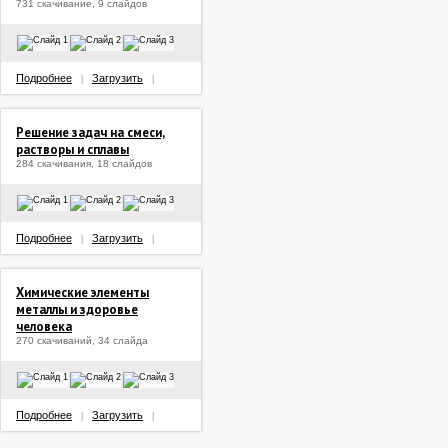
731 скачивание, 9 слайдов
Подробнее
Загрузить
|
|
Решение задач на смеси,
растворы и сплавы
284 скачивания, 18 слайдов
Подробнее
Загрузить
|
|
Химические элементы
металлы и здоровье
человека
270 скачиваний, 34 слайда
Подробнее
Загрузить
|
|