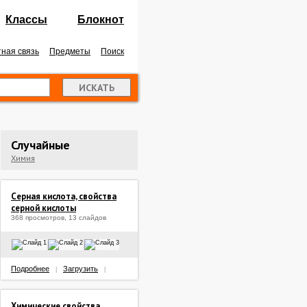
Классы
Блокнот
ная связь
Предметы
Поиск
Случайные
Химия
Серная кислота, свойства
серной кислоты
368 просмотров, 13 слайдов
Подробнее
Загрузить
|
|
Химические свойства