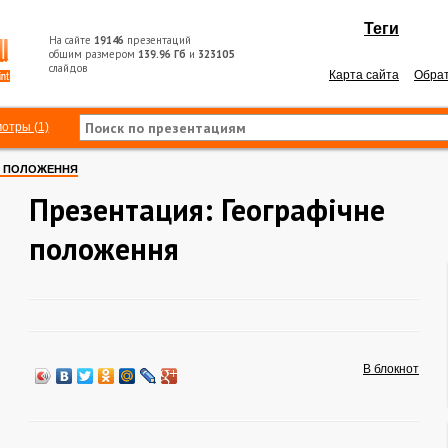
Теги
На сайте
19146
презентаций
общим размером
139.96 Гб
и
323105
слайдов
Карта сайта
Обрат
отры (1)
Е ПОЛОЖЕННЯ
Презентация: Географічне
положення
В блокнот