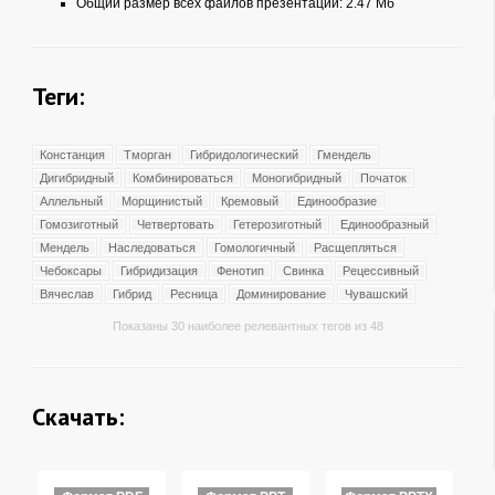
Общий размер всех файлов презентации: 2.47 Мб
Теги:
Констанция
Тморган
Гибридологический
Гмендель
Дигибридный
Комбинироваться
Моногибридный
Початок
Аллельный
Морщинистый
Кремовый
Единообразие
Гомозиготный
Четвертовать
Гетерозиготный
Единообразный
Мендель
Наследоваться
Гомологичный
Расщепляться
Чебоксары
Гибридизация
Фенотип
Свинка
Рецессивный
Вячеслав
Гибрид
Ресница
Доминирование
Чувашский
Показаны 30 наиболее релевантных тегов из 48
Скачать: