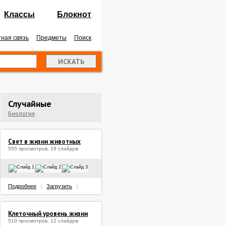
Классы
Блокнот
ная связь
Предметы
Поиск
Случайные
Биология
Свет в жизни животных
555 просмотров, 19 слайдов
Подробнее
Загрузить
|
|
Клеточный уровень жизни
510 просмотров, 12 слайдов