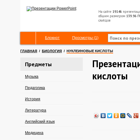
На сайте
19146
презентац
общим размером
139.96 Г
слайдов
Блокнот
Просмотры (1)
ГЛАВНАЯ
/
БИОЛОГИЯ
/
НУКЛЕИНОВЫЕ КИСЛОТЫ
Презентац
Предметы
кислоты
Музыка
Педагогика
История
Литература
Английский язык
Медицина