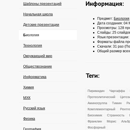
Информация:
Шаблоны презентаций
Начальная школа
Предмет:
Биология
Дата создания: 04 
Детские презентации
Просмотры: 128 пр
Слайды: 25 слайдо
Биология
Язык презентации:
Форматы файла пр
Технология
Скачали: 31 раз (По
Общий размер всех
Окружающий мир
Обществознание
Теги:
Информатика
Химия
Пиримидин
Чаргаффа
Протеолитический
Цитоз
МХК
Аминогруппа
Тимин
Ри
Русский язык
Комплементарный
Рентг
Биохимик
Странность
Физика
Франклин
Морис
Альбр
Фосфорный
География