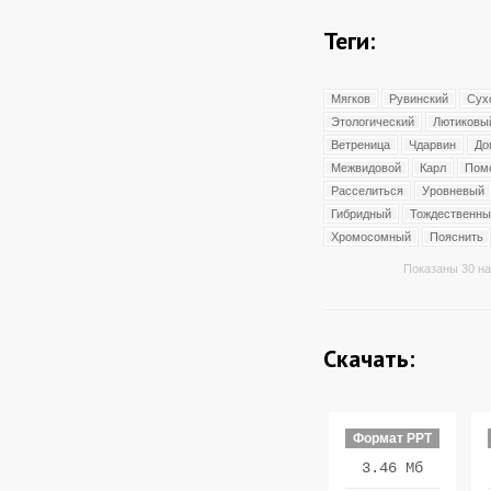
Теги:
Мягков
Рувинский
Сух
Этологический
Лютиковы
Ветреница
Чдарвин
До
Межвидовой
Карл
Пом
Расселиться
Уровневый
Гибридный
Тождественны
Хромосомный
Пояснить
Показаны 30 на
Скачать:
Формат PPT
3.46 Мб