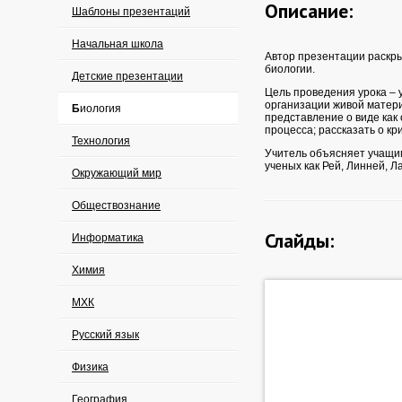
Описание:
Шаблоны презентаций
Начальная школа
Автор презентации раскр
биологии.
Детские презентации
Цель проведения урока – 
организации живой матери
Биология
представление о виде как
процесса; рассказать о кр
Технология
Учитель объясняет учащимс
ученых как Рей, Линней, Л
Окружающий мир
Обществознание
Слайды:
Информатика
Химия
МХК
Русский язык
Физика
География