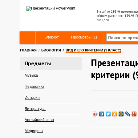
На сайте
19146
презентац
общим размером
139.96 Г
слайдов
Блокнот
Просмотры (1)
ГЛАВНАЯ
/
БИОЛОГИЯ
/
ВИД И ЕГО КРИТЕРИИ (9 КЛАСС)
Презентаци
Предметы
критерии (
Музыка
Педагогика
История
Литература
Английский язык
Медицина