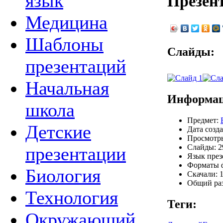
язык
Презен
Медицина
Шаблоны
Слайды:
презентаций
Начальная
Информац
школа
Предмет:
Детские
Дата созда
Просмотры
Слайды: 2
презентации
Язык през
Форматы ф
Биология
Скачали: 1
Общий раз
Технология
Теги:
Окружающий