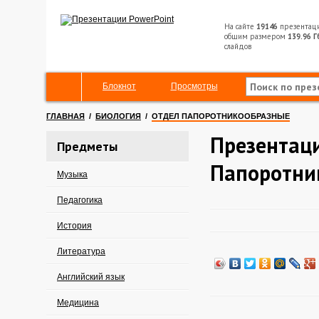
На сайте
19146
презентац
общим размером
139.96 Г
слайдов
Блокнот
Просмотры
ГЛАВНАЯ
/
БИОЛОГИЯ
/
ОТДЕЛ ПАПОРОТНИКООБРАЗНЫЕ
Презентаци
Предметы
Папоротни
Музыка
Педагогика
История
Литература
Английский язык
Медицина