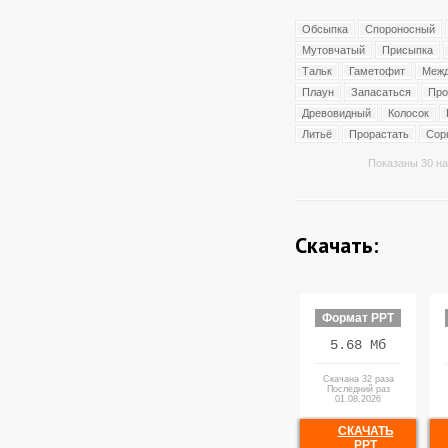
Обсыпка
Спороносный
Мутовчатый
Присыпка
Тальк
Гаметофит
Межд
Плаун
Запасаться
Про
Древовидный
Колосок
Литьё
Прорастать
Сор
Показаны 30 на
Скачать:
Формат PPT
5.68 Мб
Скачана 32 раза
Последний раз
01.08.2026
СКАЧАТЬ
PPT