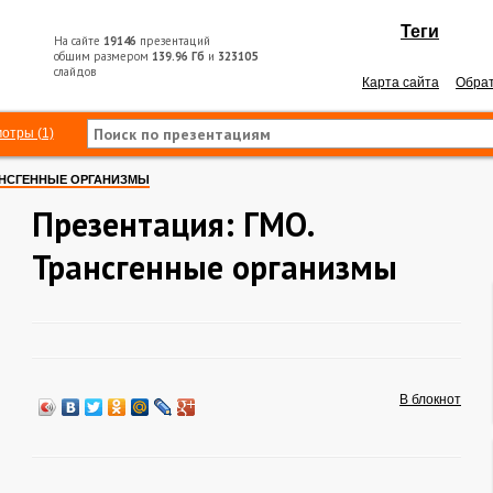
Теги
На сайте
19146
презентаций
общим размером
139.96 Гб
и
323105
слайдов
Карта сайта
Обрат
отры (1)
АНСГЕННЫЕ ОРГАНИЗМЫ
Презентация: ГМО.
Трансгенные организмы
В блокнот