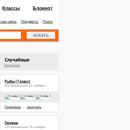
Классы
Блокнот
ная связь
Предметы
Поиск
Случайные
Биология
Рыбы (7 класс)
620 просмотров, 11 слайдов
Подробнее
Загрузить
|
|
Гигиена
125 просмотров, 15 слайдов