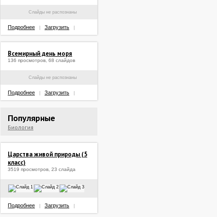
Слайды не распознаны
Подробнее
Загрузить
|
|
Всемирный день моря
136 просмотров, 68 слайдов
Слайды не распознаны
Подробнее
Загрузить
|
|
Популярные
Биология
Царства живой природы (5
класс)
3519 просмотров, 23 слайда
Подробнее
Загрузить
|
|