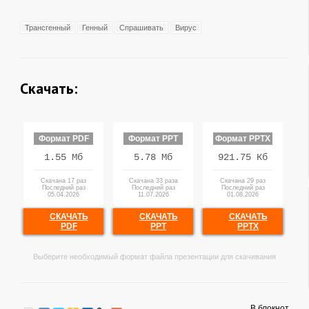
Трансгенный
Генный
Спрашивать
Вирус
Скачать:
Формат PDF
Формат PPT
Формат PPTX
1.55 Мб
5.78 Мб
921.75 Кб
Скачана 17 раз
Скачана 33 раза
Скачана 29 раз
Последний раз
Последний раз
Последний раз
05.04.2026
11.07.2026
01.08.2026
СКАЧАТЬ
СКАЧАТЬ
СКАЧАТЬ
PDF
PPT
PPTX
Выберите необходимый формат файла презентации для скачивания
В блокнот