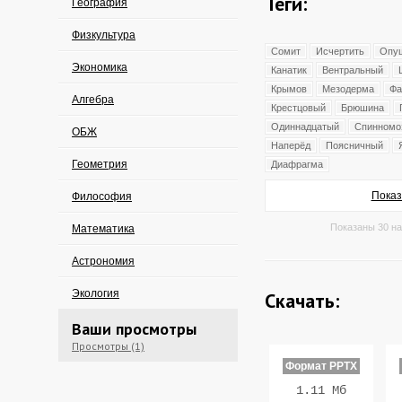
Теги:
География
Физкультура
Сомит
Исчертить
Опу
Экономика
Канатик
Вентральный
Крымов
Мезодерма
Фа
Алгебра
Крестцовый
Брюшина
Одиннадцатый
Спинномо
ОБЖ
Наперёд
Поясничный
Геометрия
Диафрагма
Показ
Философия
Показаны 30 на
Математика
Астрономия
Экология
Скачать:
Ваши просмотры
Просмотры (1)
Формат PPTX
1.11 Мб