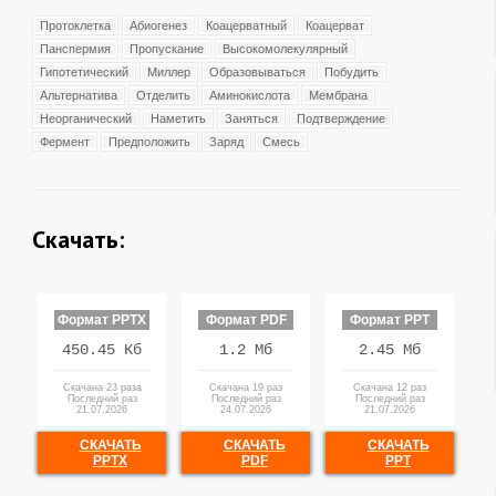
Протоклетка
Абиогенез
Коацерватный
Коацерват
Панспермия
Пропускание
Высокомолекулярный
Гипотетический
Миллер
Образовываться
Побудить
Альтернатива
Отделить
Аминокислота
Мембрана
Неорганический
Наметить
Заняться
Подтверждение
Фермент
Предположить
Заряд
Смесь
Скачать:
Формат PPTX
Формат PDF
Формат PPT
450.45 Кб
1.2 Мб
2.45 Мб
Скачана 23 раза
Скачана 19 раз
Скачана 12 раз
Последний раз
Последний раз
Последний раз
21.07.2026
24.07.2026
21.07.2026
СКАЧАТЬ
СКАЧАТЬ
СКАЧАТЬ
PPTX
PDF
PPT