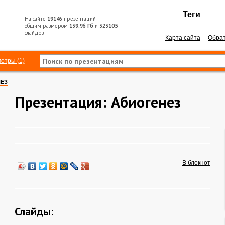
Теги
На сайте
19146
презентаций
общим размером
139.96 Гб
и
323105
слайдов
Карта сайта
Обрат
отры (1)
ЕЗ
Презентация: Абиогенез
В блокнот
Слайды: