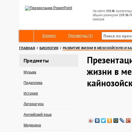
На сайте
19146
презентац
общим размером
139.96 Г
слайдов
Блокнот
Просмотры (1)
ГЛАВНАЯ
/
БИОЛОГИЯ
/
РАЗВИТИЕ ЖИЗНИ В МЕЗОЗОЙСКУЮ И К
Презентаци
Предметы
жизни в ме
Музыка
кайнозойск
Педагогика
История
Литература
Английский язык
Медицина