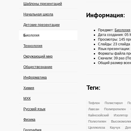
Шаблоны презентаций
Информация:
Начальная школа
Детские презентации
Предмет:
Биология
Дата создания: 05 
Биология
Просмотры: 145 пр
Слайды: 23 слайда
Технология
Язык презентации:
Форматы файла пр
Окружающий мир
Скачали: 39 раз (По
Общий размер всех
Обществознание
Информатика
Теги:
Химия
МХК
Тефлон
Полистирол
П
Русский язык
Лавсан
Полипропилен
Кайнозойский
Изолятор
Физика
Полиэтилен
Высокомоле
Целлюлоза
Каучук
Доп
География