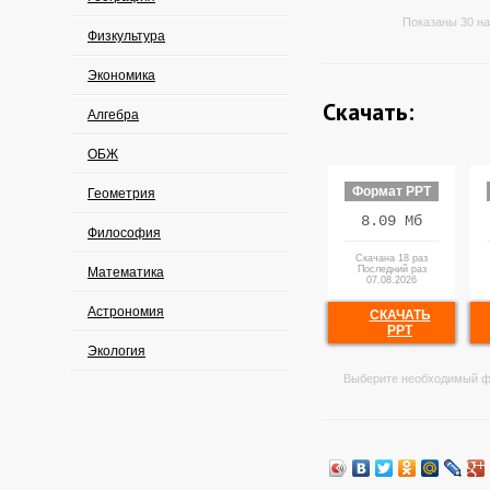
Показаны 30 на
Физкультура
Экономика
Скачать:
Алгебра
ОБЖ
Формат PPT
Геометрия
8.09 Мб
Философия
Скачана 18 раз
Последний раз
Математика
07.08.2026
Астрономия
СКАЧАТЬ
PPT
Экология
Выберите необходимый ф