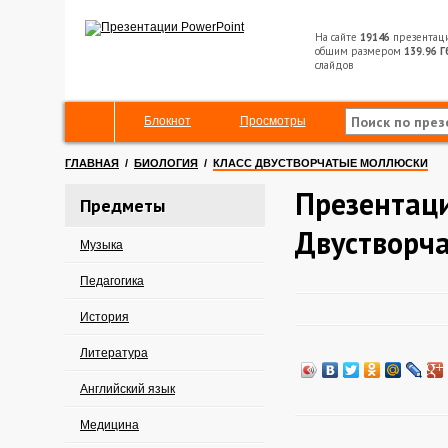
На сайте
19146
презентац
общим размером
139.96 Г
слайдов
Блокнот
Просмотры
ГЛАВНАЯ
/
БИОЛОГИЯ
/
КЛАСС ДВУСТВОРЧАТЫЕ МОЛЛЮСКИ
Презентаци
Предметы
Двустворч
Музыка
Педагогика
История
Литература
Английский язык
Медицина