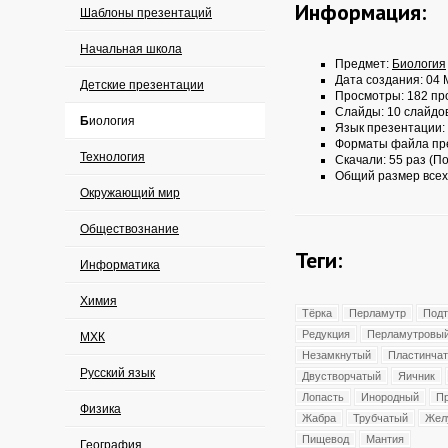
Информация:
Шаблоны презентаций
Начальная школа
Предмет:
Биология
Дата создания: 04 
Детские презентации
Просмотры: 182 пр
Слайды: 10 слайдо
Биология
Язык презентации:
Форматы файла пр
Технология
Скачали: 55 раз (По
Общий размер всех
Окружающий мир
Обществознание
Теги:
Информатика
Химия
Тёрка
Перламутр
Подт
Редукция
Перламутровы
МХК
Незамкнутый
Пластинча
Русский язык
Двустворчатый
Яичник
Лопасть
Инородный
П
Физика
Жабра
Трубчатый
Жел
Пищевод
Мантия
География