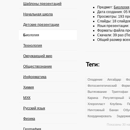
Шаблоны презентаций
Предмет:
Биология
Дата создания: 05 
Начальная школа
Просмотры: 193 пр
Слайды: 18 слайдо
Детские презентации
Язык презентации:
Форматы файла пр
Биология
Скачали: 39 раз (По
Общий размер всех
Технология
Окружающий мир
Теги:
Обществознание
Информатика
Опадение
Апгайдар
Фо
Фотосинтетический
Форм
Химия
Вытягивание
Триптофан
МХК
Карина
Регуляторный
Хлоропласт
Клубень
П
Русский язык
Ничтожный
Банан
Обу
Координировать
Задержи
Физика
Показаны 30 на
География