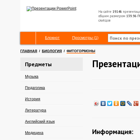
На сайте
19146
презентац
общим размером
139.96 Г
слайдов
Блокнот
Просмотры (1)
ГЛАВНАЯ
/
БИОЛОГИЯ
/
ФИТОГОРМОНЫ
Презентац
Предметы
Музыка
Педагогика
История
Литература
Английский язык
Информация:
Медицина