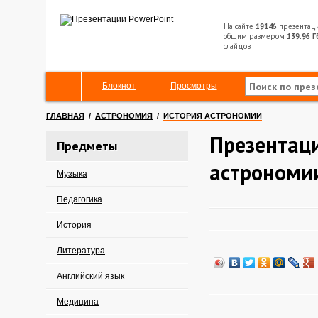
На сайте
19146
презентац
общим размером
139.96 Г
слайдов
Блокнот
Просмотры
ГЛАВНАЯ
/
АСТРОНОМИЯ
/
ИСТОРИЯ АСТРОНОМИИ
Презентаци
Предметы
астрономи
Музыка
Педагогика
История
Литература
Английский язык
Медицина