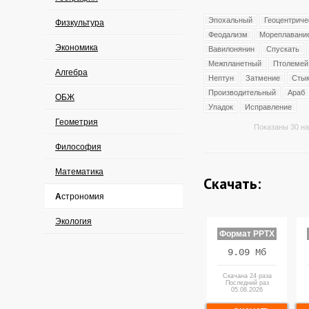
Эпохальный
Геоцентриче
Физкультура
Феодализм
Мореплавани
Экономика
Вавилонянин
Спускать
Межпланетный
Птолемей
Алгебра
Нептун
Затмение
Сты
Производительный
Араб
ОБЖ
Упадок
Исправление
Геометрия
Показаны 30 на
Философия
Математика
Скачать:
Астрономия
Экология
Формат PPTX
9.09 Мб
Скачана 24 раза
Последний раз
05.08.2026