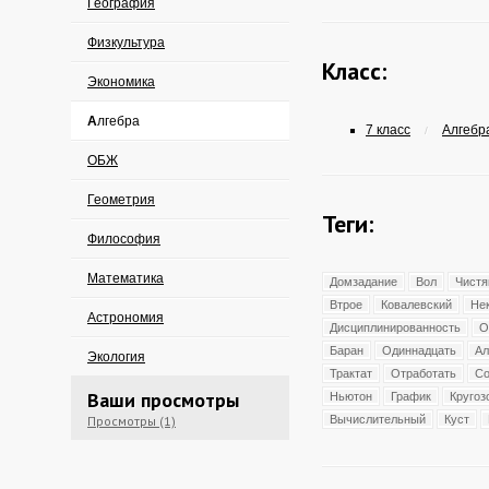
География
Физкультура
Класс:
Экономика
Алгебра
7 класс
Алгебра
/
ОБЖ
Геометрия
Теги:
Философия
Математика
Домзадание
Вол
Чистя
Втрое
Ковалевский
Не
Астрономия
Дисциплинированность
О
Баран
Одиннадцать
Ал
Экология
Трактат
Отработать
С
Ваши просмотры
Ньютон
График
Кругоз
Просмотры (1)
Вычислительный
Куст