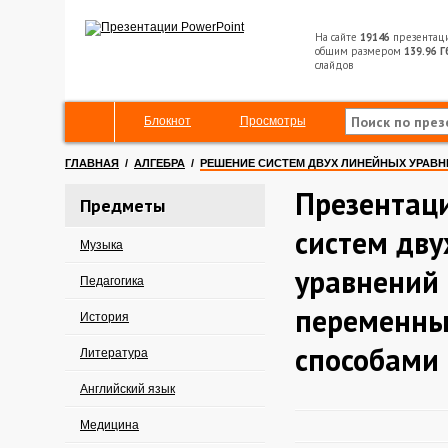
На сайте
19146
презентац
общим размером
139.96 Г
слайдов
Блокнот
Просмотры
ГЛАВНАЯ
/
АЛГЕБРА
/
РЕШЕНИЕ СИСТЕМ ДВУХ ЛИНЕЙНЫХ УРАВ
Презентац
Предметы
систем дв
Музыка
уравнений 
Педагогика
переменны
История
способами
Литература
Английский язык
Медицина