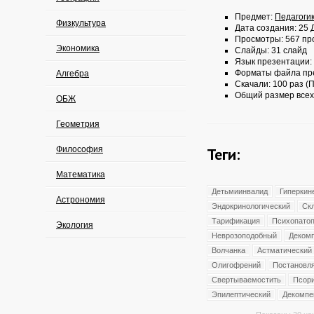
Предмет:
Педагоги
Физкультура
Дата создания: 25 Д
Просмотры: 567 пр
Экономика
Слайды: 31 слайд
Язык презентации:
Форматы файла пр
Алгебра
Скачали: 100 раз (П
Общий размер всех
ОБЖ
Геометрия
Философия
Теги:
Математика
Детьмиинвалид
Гиперкин
Астрономия
Эндокринологический
Ск
Тарификация
Психопато
Экология
Неврозоподобный
Деком
Волчанка
Астматический
Олигофрений
Постановл
Свертываемостить
Псор
Эпилептический
Декомпе