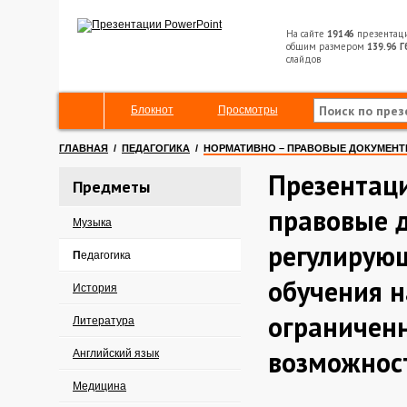
На сайте
19146
презентац
общим размером
139.96 Г
слайдов
Блокнот
Просмотры
ГЛАВНАЯ
/
ПЕДАГОГИКА
/
НОРМАТИВНО – ПРАВОВЫЕ ДОКУМЕНТ
Презентац
Предметы
правовые 
Музыка
регулирую
Педагогика
обучения н
История
ограничен
Литература
возможнос
Английский язык
Медицина