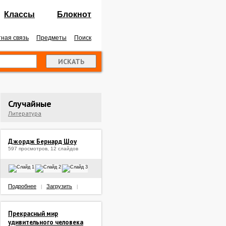
Классы
Блокнот
ная связь
Предметы
Поиск
Случайные
Литература
Джордж Бернард Шоу
597 просмотров, 12 слайдов
Подробнее
Загрузить
|
|
Прекрасный мир
удивительного человека