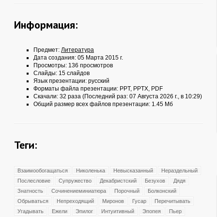
Информация:
Предмет:
Литература
Дата создания: 05 Марта 2015 г.
Просмотры: 136 просмотров
Слайды: 15 слайдов
Язык презентации: русский
Форматы файла презентации:
PPT
,
PPTX
,
PDF
Скачали: 32 раза (Последний раз: 07 Августа 2026 г., в 10:29)
Общий размер всех файлов презентации: 1.45 Мб
Теги:
Взаимообогащаться
Николенька
Невысказанный
Нераздельный
Послесловие
Супружество
Декабристский
Безухов
Дядя
Знатность
Сочинениеминиатюра
Порочный
Болконский
Обрываться
Непреходящий
Миронов
Гусар
Перечитывать
Угадывать
Ежели
Эпилог
Интуитивный
Эпопея
Пьер