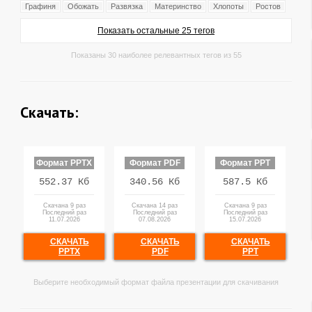
Графиня
Обожать
Развязка
Материнство
Хлопоты
Ростов
Показать остальные 25 тегов
Показаны 30 наиболее релевантных тегов из 55
Скачать:
Формат PPTX
Формат PDF
Формат PPT
552.37 Кб
340.56 Кб
587.5 Кб
Скачана 9 раз
Скачана 14 раз
Скачана 9 раз
Последний раз
Последний раз
Последний раз
11.07.2026
07.08.2026
15.07.2026
СКАЧАТЬ
СКАЧАТЬ
СКАЧАТЬ
PPTX
PDF
PPT
Выберите необходимый формат файла презентации для скачивания