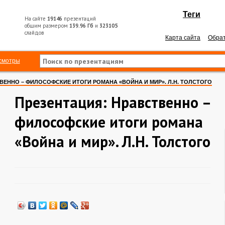
Теги
На сайте
19146
презентаций
общим размером
139.96 Гб
и
323105
слайдов
Карта сайта
Обрат
смотры
ВЕННО – ФИЛОСОФСКИЕ ИТОГИ РОМАНА «ВОЙНА И МИР». Л.Н. ТОЛСТОГО
Презентация: Нравственно –
философские итоги романа
«Война и мир». Л.Н. Толстого