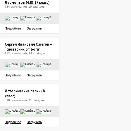
Лермонтов М.Ю. (7 класс)
734 скачивания, 15 слайдов
Подробнее
Загрузить
|
|
Сергей Иванович Ожегов –
“словарник от Бога”
712 скачиваний, 14 слайдов
Подробнее
Загрузить
|
|
Исторические песни (8
класс)
698 скачиваний, 11 слайдов
Подробнее
Загрузить
|
|