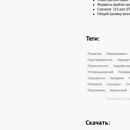
Язык презентации:
Форматы файла пр
Скачали: 115 раз (П
Общий размер всех
Теги:
Рукавчик
Перепахивать
Приглядываться
Народит
Превозносить
Надобролю
Нгчернышевский
Поприв
Смущаться
Западник
Поневоле
Смущать
Сл
Разночинец
Ироничный
Показаны 30 на
Скачать: