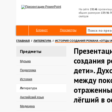
На сайте
19146
презентац
общим размером
139.96 Г
слайдов
Блокнот
Просмотры
ГЛАВНАЯ
/
ЛИТЕРАТУРА
/
ИСТОРИЯ СОЗДАНИЯ РОМАНА «ОТЦЫ И
Презентаци
Предметы
создания 
Музыка
дети». Ду
Педагогика
между пок
История
отраженный
Литература
лёгший в о
Английский язык
Медицина