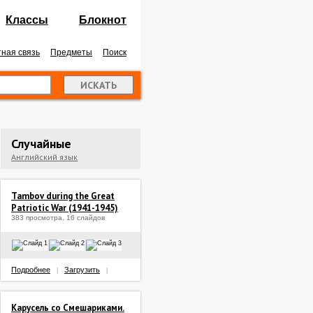
Классы
Блокнот
ная связь
Предметы
Поиск
Случайные
Английский язык
Tambov during the Great
Patriotic War (1941-1945)
383 просмотра, 16 слайдов
Подробнее
Загрузить
|
|
Карусель со Смешариками.