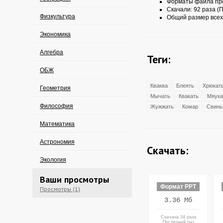
Форматы файла пр
Скачали: 92 раза (П
Физкультура
Общий размер всех
Экономика
Алгебра
Теги:
ОБЖ
Кваква
Блеять
Хрюкат
Геометрия
Мычать
Квакать
Мяука
Философия
Жужжать
Комар
Свинь
Математика
Астрономия
Скачать:
Экология
Ваши просмотры
Формат PPT
Просмотры (1)
3.36 Мб
Скачана 34 раза
Последний раз